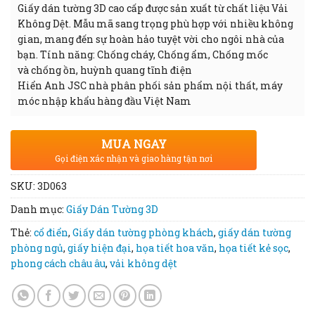
Giấy dán tường 3D cao cấp được sản xuất từ chất liệu Vải
Không Dệt. Mẫu mã sang trọng phù hợp với nhiều không
gian, mang đến sự hoàn hảo tuyệt vời cho ngôi nhà của
bạn. Tính năng: Chống cháy, Chống ẩm, Chống mốc
và chống ồn, huỳnh quang tĩnh điện
Hiển Anh JSC nhà phân phối sản phẩm nội thất, máy
móc nhập khẩu hàng đầu Việt Nam
MUA NGAY
Gọi điện xác nhận và giao hàng tận nơi
SKU:
3D063
Danh mục:
Giấy Dán Tường 3D
Thẻ:
cổ điển
,
Giấy dán tường phòng khách
,
giấy dán tường
phòng ngủ
,
giấy hiện đại
,
họa tiết hoa văn
,
họa tiết kẻ sọc
,
phong cách châu âu
,
vải không dệt