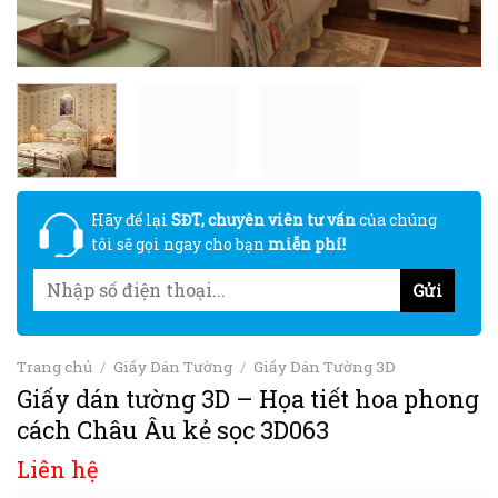
Hãy để lại
SĐT, chuyên viên tư vấn
của chúng
tôi sẽ gọi ngay cho bạn
miễn phí!
Trang chủ
/
Giấy Dán Tường
/
Giấy Dán Tường 3D
Giấy dán tường 3D – Họa tiết hoa phong
cách Châu Âu kẻ sọc 3D063
Liên hệ