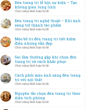
Đèn trang trí lễ hội, sự kiện – Tạo
không gian lung linh
ở
Chức năng bình luận bị tắt
Đèn
trang
Đèn trang trí nghệ thuật – Khi ánh
trí
sáng trở thành tác phẩm
lễ
ở
Chức năng bình luận bị tắt
hội,
Đèn
sự
trang
Mẹo bố trí đèn trang trí tiết kiệm
kiện
trí
điện nhưng vẫn đẹp
–
nghệ
ở
Chức năng bình luận bị tắt
Tạo
thuật
Mẹo
không
–
bố
Sai lầm thường gặp khi chọn đèn
gian
Khi
trí
trang trí và cách khắc phục
lung
ánh
đèn
linh
ở
Chức năng bình luận bị tắt
sáng
trang
Sai
trở
trí
lầm
Cách phối màu ánh sáng đèn trang
thành
tiết
thường
trí với nội thất
tác
kiệm
gặp
phẩm
ở
Chức năng bình luận bị tắt
điện
khi
Cách
nhưng
chọn
phối
Nguyên tắc chọn đèn trang trí theo
vẫn
đèn
màu
diện tích phòng
đẹp
trang
ánh
ở
Chức năng bình luận bị tắt
trí
sáng
Nguyên
và
đèn