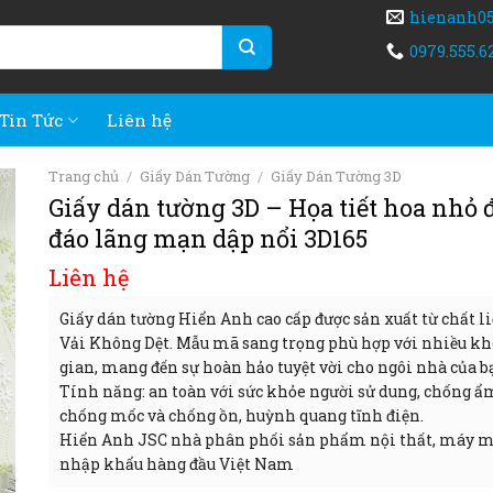
hienanh0
0979.555.6
Tin Tức
Liên hệ
Trang chủ
/
Giấy Dán Tường
/
Giấy Dán Tường 3D
Giấy dán tường 3D – Họa tiết hoa nhỏ 
đáo lãng mạn dập nổi 3D165
Liên hệ
Giấy dán tường Hiển Anh cao cấp được sản xuất từ chất li
Vải Không Dệt. Mẫu mã sang trọng phù hợp với nhiều k
gian, mang đến sự hoàn hảo tuyệt vời cho ngôi nhà của b
Tính năng: an toàn với sức khỏe người sử dung, chống ẩ
chống mốc và chống ồn, huỳnh quang tĩnh điện.
Hiển Anh JSC nhà phân phối sản phẩm nội thất, máy 
nhập khẩu hàng đầu Việt Nam