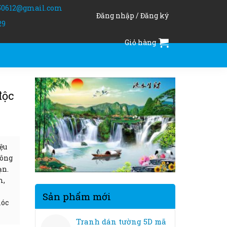
50612@gmail.com
Đăng nhập / Đăng ký
29
Giỏ hàng
độc
ệu
hông
ạn.
m,
Sản phẩm mới
móc
Tranh dán tường 5D mã