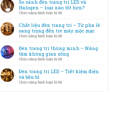
tắc
So sánh đèn trang trí LED và
cách
trang
chọn
Halogen – loại nào tốt hơn?
khắc
trí
đèn
phục
ở
Chức năng bình luận bị tắt
với
trang
So
nội
trí
sánh
Chất liệu đèn trang trí – Từ pha lê
thất
theo
đèn
sang trọng đến tre mây mộc mạc
diện
trang
ở
Chức năng bình luận bị tắt
tích
trí
Chất
phòng
LED
liệu
Đèn trang trí thông minh – Nâng
và
đèn
tầm không gian sống
Halogen
trang
ở
Chức năng bình luận bị tắt
–
trí
Đèn
loại
–
trang
Đèn trang trí LED – Tiết kiệm điện
nào
Từ
trí
và bền bỉ
tốt
pha
thông
hơn?
ở
Chức năng bình luận bị tắt
lê
minh
Đèn
sang
–
trang
trọng
Nâng
trí
đến
tầm
LED
tre
không
–
mây
gian
Tiết
mộc
sống
kiệm
mạc
điện
và
bền