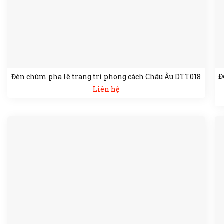
Đ
Đèn chùm pha lê trang trí phong cách Châu Âu DTT018
Liên hệ