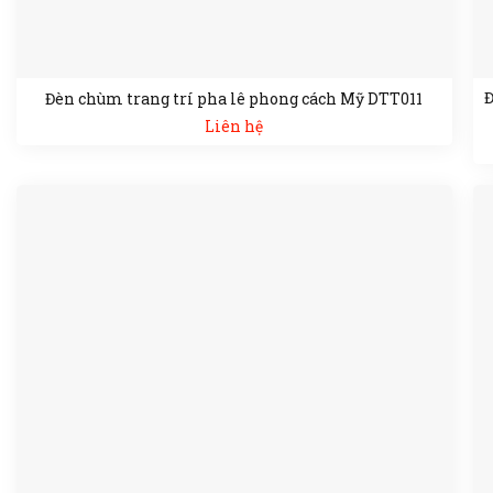
Đ
Đèn chùm trang trí pha lê phong cách Mỹ DTT011
Liên hệ