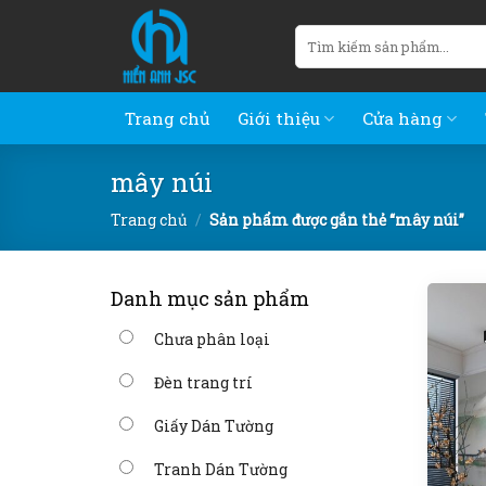
Skip
Tìm
to
kiếm:
content
Trang chủ
Giới thiệu
Cửa hàng
mây núi
Trang chủ
/
Sản phẩm được gắn thẻ “mây núi”
Danh mục sản phẩm
Chưa phân loại
Đèn trang trí
Giấy Dán Tường
Tranh Dán Tường