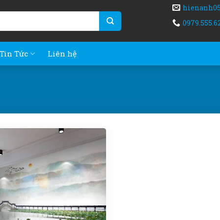
hienanh0
0979.555.6
Tin Tức
Liên hệ