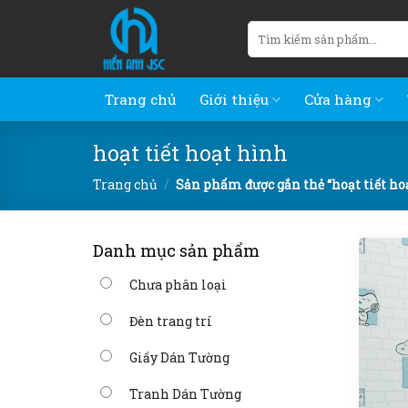
Skip
Tìm
to
kiếm:
content
Trang chủ
Giới thiệu
Cửa hàng
hoạt tiết hoạt hình
Trang chủ
/
Sản phẩm được gắn thẻ “hoạt tiết ho
Danh mục sản phẩm
Chưa phân loại
Đèn trang trí
Giấy Dán Tường
Tranh Dán Tường