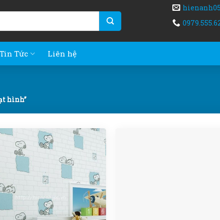
hienanh0
0979.555.6
Tin Tức
Liên hệ
ạt hình”