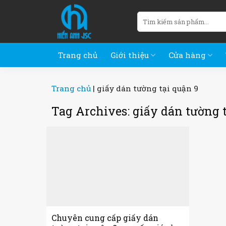
Skip
Tìm
to
kiếm:
content
Trang chủ
Giới thiệu
Cửa hàng
Trang chủ
|
giấy dán tường tại quận 9
Tag Archives:
giấy dán tường 
Chuyên cung cấp giấy dán