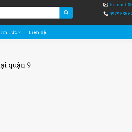
hienanh0
0979.555.6
Tin Tức
Liên hệ
tại quận 9