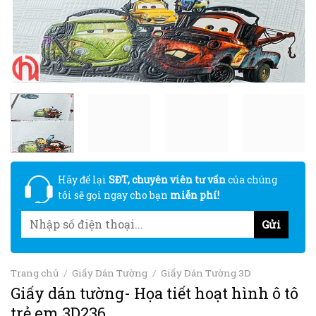
Hãy để lại
SĐT, chuyên viên tư vấn
của chúng
tôi sẽ gọi ngay cho bạn
miễn phí!
Trang chủ
/
Giấy Dán Tường
/
Giấy Dán Tường 3D
Giấy dán tường- Họa tiết hoạt hình ô tô
trẻ em 3D236