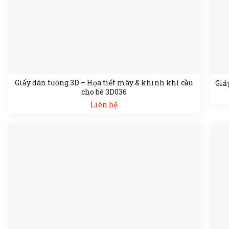
Giấy dán tường 3D – Họa tiết mây & khinh khí cầu
Giấ
cho bé 3D036
Liên hệ