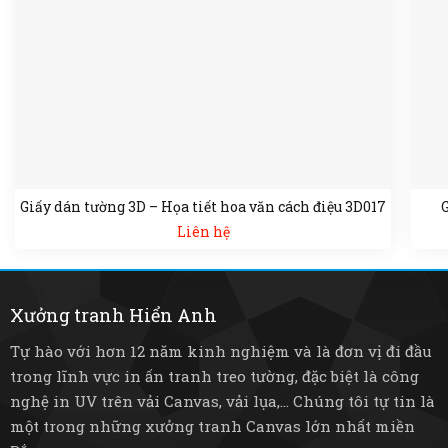
Giấy dán tường 3D – Họa tiết hoa văn cách điệu 3D017
G
Liên hệ
Xưởng tranh Hiển Anh
Tự hào với hơn 12 năm kinh nghiệm và là đơn vị đi đầu
trong lĩnh vực in ấn tranh treo tường, đặc biệt là công
nghệ in UV trên vải Canvas, vải lụa,... Chúng tôi tự tin là
một trong những xưởng tranh Canvas lớn nhất miền