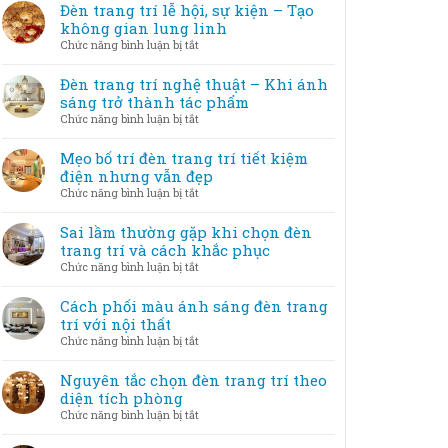
Đèn trang trí lễ hội, sự kiện – Tạo
không gian lung linh
ở
Chức năng bình luận bị tắt
Đèn
trang
Đèn trang trí nghệ thuật – Khi ánh
trí
sáng trở thành tác phẩm
lễ
ở
Chức năng bình luận bị tắt
hội,
Đèn
sự
trang
Mẹo bố trí đèn trang trí tiết kiệm
kiện
trí
điện nhưng vẫn đẹp
–
nghệ
ở
Chức năng bình luận bị tắt
Tạo
thuật
Mẹo
không
–
bố
Sai lầm thường gặp khi chọn đèn
gian
Khi
trí
trang trí và cách khắc phục
lung
ánh
đèn
linh
ở
Chức năng bình luận bị tắt
sáng
trang
Sai
trở
trí
lầm
Cách phối màu ánh sáng đèn trang
thành
tiết
thường
trí với nội thất
tác
kiệm
gặp
phẩm
ở
Chức năng bình luận bị tắt
điện
khi
Cách
nhưng
chọn
phối
Nguyên tắc chọn đèn trang trí theo
vẫn
đèn
màu
diện tích phòng
đẹp
trang
ánh
ở
Chức năng bình luận bị tắt
trí
sáng
Nguyên
và
đèn