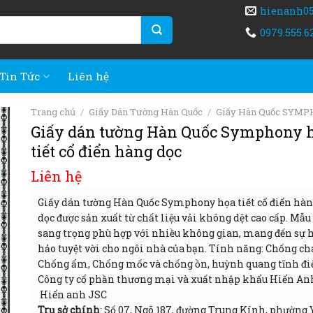
hienanh0
0979.555.6
Tin Tức
Liên hệ
Trang chủ
/
Giấy Dán Tường Hàn Quốc
/
Giấy Hàn Quốc SYM
Giấy dán tường Hàn Quốc Symphony 
tiết cổ điển hàng dọc
Liên hệ
Giấy dán tường Hàn Quốc Symphony họa tiết cổ điển hà
dọc được sản xuất từ chất liệu vải không dệt cao cấp. Mẫ
sang trọng phù hợp với nhiều không gian, mang đến sự 
hảo tuyệt vời cho ngôi nhà của bạn. Tính năng: Chống ch
Chống ẩm, Chống mốc và chống ồn, huỳnh quang tĩnh đi
Công ty cổ phần thương mại và xuất nhập khẩu Hiển An
Hiển anh JSC
Trụ sở chính
: Số 07, Ngõ 187, đường Trung Kính, phường