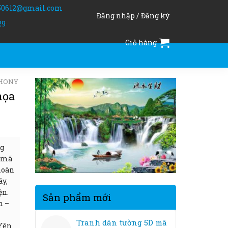
50612@gmail.com
Đăng nhập / Đăng ký
29
Giỏ hàng
PHONY
họa
ng
u mã
hoàn
áy,
ện.
Sản phẩm mới
h –
Tranh dán tường 5D mã
 Yên