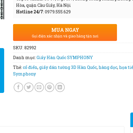
Hòa, quận Cầu Giấy, Hà Nội
Hotline 24/7
: 0979.555.629
MUA NGAY
Gọi điện xác nhận và giao hàng tận nơi
SKU:
82992
Danh mục:
Giấy Hàn Quốc SYMPHONY
Thẻ:
cổ điển
,
giấy dán tường 3D Hàn Quốc
,
hàng dọc
,
họa ti
Symphony