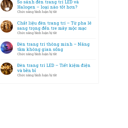
tắc
So sánh đèn trang trí LED và
cách
trang
chọn
Halogen – loại nào tốt hơn?
khắc
trí
đèn
phục
ở
Chức năng bình luận bị tắt
với
trang
So
nội
trí
sánh
Chất liệu đèn trang trí – Từ pha lê
thất
theo
đèn
sang trọng đến tre mây mộc mạc
diện
trang
ở
Chức năng bình luận bị tắt
tích
trí
Chất
phòng
LED
liệu
Đèn trang trí thông minh – Nâng
và
đèn
tầm không gian sống
Halogen
trang
ở
Chức năng bình luận bị tắt
–
trí
Đèn
loại
–
trang
Đèn trang trí LED – Tiết kiệm điện
nào
Từ
trí
và bền bỉ
tốt
pha
thông
hơn?
ở
Chức năng bình luận bị tắt
lê
minh
Đèn
sang
–
trang
trọng
Nâng
trí
đến
tầm
LED
tre
không
–
mây
gian
Tiết
mộc
sống
kiệm
mạc
điện
và
bền