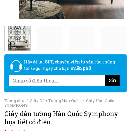
Hãy để lại
SĐT, chuyên viên tư vấn
của chúng
tôi sẽ gọi ngay cho bạn
miễn phí!
Trang chủ
/
Giấy Dán Tường Hàn Quốc
/
Giấy Hàn Quốc
SYMPHONY
Giấy dán tường Hàn Quốc Symphony
họa tiết cổ điển