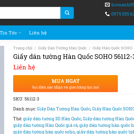
hienanh0
0979.555.6
Tin Tức
Liên hệ
Trang chủ
/
Giấy Dán Tường Hàn Quốc
/
Giấy Hàn Quốc SOHO
Giấy dán tường Hàn Quốc SOHO 56112-
Liên hệ
MUA NGAY
Gọi điện xác nhận và giao hàng tận nơi
SKU:
56112-3
Danh mục:
Giấy Dán Tường Hàn Quốc
,
Giấy Hàn Quốc SOH
Thẻ:
giấy dán tường 3D Hàn Quốc
,
Giấy dán tường Hàn Quố
giấy dán tường Hàn Quốc giá rẻ
,
giấy dán tường hàn quốc h
giấy dán tường hàn quốc soho
,
giấy dán tường hàn quốc t