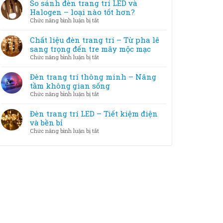
tắc
So sánh đèn trang trí LED và
cách
trang
chọn
Halogen – loại nào tốt hơn?
khắc
trí
đèn
phục
ở
Chức năng bình luận bị tắt
với
trang
So
nội
trí
sánh
Chất liệu đèn trang trí – Từ pha lê
thất
theo
đèn
sang trọng đến tre mây mộc mạc
diện
trang
ở
Chức năng bình luận bị tắt
tích
trí
Chất
phòng
LED
liệu
Đèn trang trí thông minh – Nâng
và
đèn
tầm không gian sống
Halogen
trang
ở
Chức năng bình luận bị tắt
–
trí
Đèn
loại
–
trang
Đèn trang trí LED – Tiết kiệm điện
nào
Từ
trí
và bền bỉ
tốt
pha
thông
hơn?
ở
Chức năng bình luận bị tắt
lê
minh
Đèn
sang
–
trang
trọng
Nâng
trí
đến
tầm
LED
tre
không
–
mây
gian
Tiết
mộc
sống
kiệm
mạc
điện
và
bền