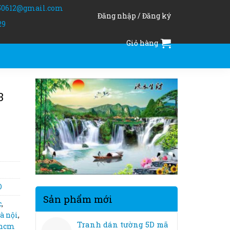
50612@gmail.com
Đăng nhập / Đăng ký
29
Giỏ hàng
3
O
Sản phẩm mới
c
,
à nội
,
Tranh dán tường 5D mã
phcm