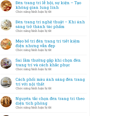
Đèn trang trí lễ hội, sự kiện – Tạo
không gian lung linh
ở
Chức năng bình luận bị tắt
Đèn
trang
Đèn trang trí nghệ thuật – Khi ánh
trí
sáng trở thành tác phẩm
lễ
ở
Chức năng bình luận bị tắt
hội,
Đèn
sự
trang
Mẹo bố trí đèn trang trí tiết kiệm
kiện
trí
điện nhưng vẫn đẹp
–
nghệ
ở
Chức năng bình luận bị tắt
Tạo
thuật
Mẹo
không
–
bố
Sai lầm thường gặp khi chọn đèn
gian
Khi
trí
trang trí và cách khắc phục
lung
ánh
đèn
linh
ở
Chức năng bình luận bị tắt
sáng
trang
Sai
trở
trí
lầm
Cách phối màu ánh sáng đèn trang
thành
tiết
thường
trí với nội thất
tác
kiệm
gặp
phẩm
ở
Chức năng bình luận bị tắt
điện
khi
Cách
nhưng
chọn
phối
Nguyên tắc chọn đèn trang trí theo
vẫn
đèn
màu
diện tích phòng
đẹp
trang
ánh
ở
Chức năng bình luận bị tắt
trí
sáng
Nguyên
và
đèn