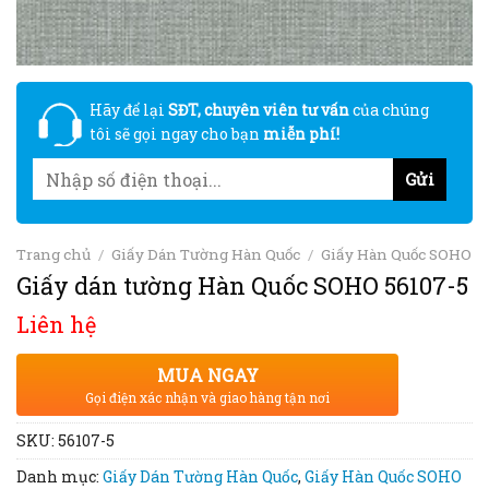
Hãy để lại
SĐT, chuyên viên tư vấn
của chúng
tôi sẽ gọi ngay cho bạn
miễn phí!
Trang chủ
/
Giấy Dán Tường Hàn Quốc
/
Giấy Hàn Quốc SOHO
Giấy dán tường Hàn Quốc SOHO 56107-5
Liên hệ
MUA NGAY
Gọi điện xác nhận và giao hàng tận nơi
SKU:
56107-5
Danh mục:
Giấy Dán Tường Hàn Quốc
,
Giấy Hàn Quốc SOHO